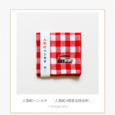
人形町ハンカチ 「人形町×喫茶去快生軒」
770円(税70円)