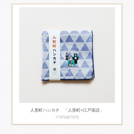
人形町ハンカチ 「人形町×江戸落語」
770円(税70円)