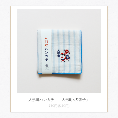
人形町ハンカチ 「人形町×犬張子」
770円(税70円)