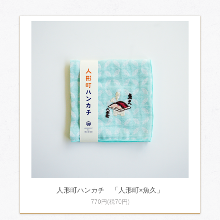
人形町ハンカチ 「人形町×魚久」
770円(税70円)