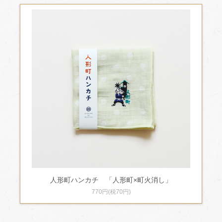
人形町ハンカチ 「人形町×町火消し」
770円(税70円)