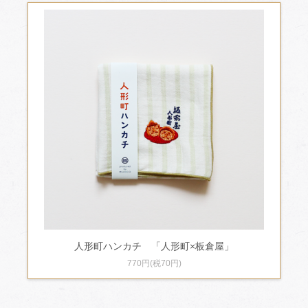
人形町ハンカチ 「人形町×板倉屋」
770円(税70円)