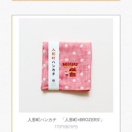
人形町ハンカチ 「人形町×BROZERS'」
770円(税70円)