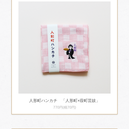
人形町ハンカチ 「人形町×葭町芸妓」
770円(税70円)