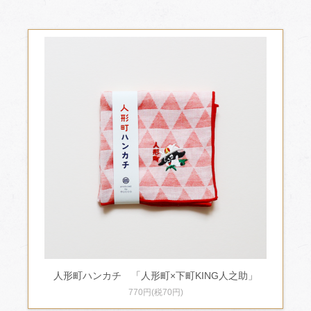
人形町ハンカチ 「人形町×下町KING人之助」
770円(税70円)