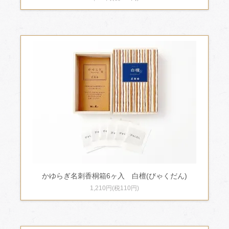
かゆらぎ名刺香桐箱6ヶ入 白檀(びゃくだん)
1,210円(税110円)