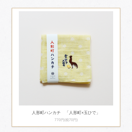
人形町ハンカチ 「人形町×玉ひで」
770円(税70円)