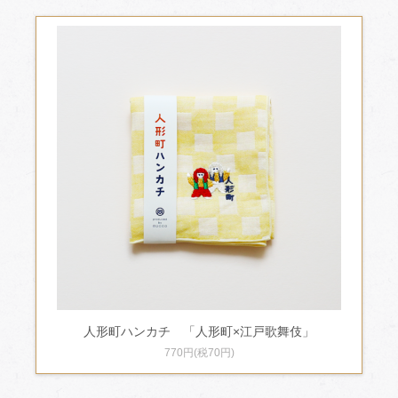
人形町ハンカチ 「人形町×江戸歌舞伎」
770円(税70円)