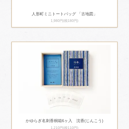
人形町ミニトートバッグ 「古地図」
1,980円(税180円)
かゆらぎ名刺香桐箱6ヶ入 沈香(じんこう)
1,210円(税110円)