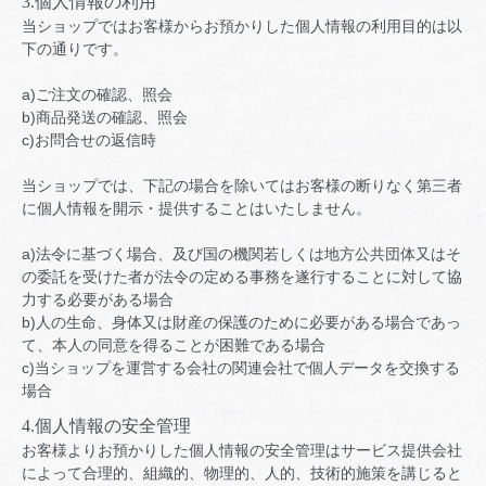
3.個人情報の利用
当ショップではお客様からお預かりした個人情報の利用目的は以
下の通りです。
a)ご注文の確認、照会
b)商品発送の確認、照会
c)お問合せの返信時
当ショップでは、下記の場合を除いてはお客様の断りなく第三者
に個人情報を開示・提供することはいたしません。
a)法令に基づく場合、及び国の機関若しくは地方公共団体又はそ
の委託を受けた者が法令の定める事務を遂行することに対して協
力する必要がある場合
b)人の生命、身体又は財産の保護のために必要がある場合であっ
て、本人の同意を得ることが困難である場合
c)当ショップを運営する会社の関連会社で個人データを交換する
場合
4.個人情報の安全管理
お客様よりお預かりした個人情報の安全管理はサービス提供会社
によって合理的、組織的、物理的、人的、技術的施策を講じると