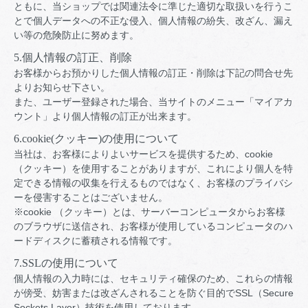
ともに、当ショップでは関連法令に準じた適切な取扱いを行うこ
とで個人データへの不正な侵入、個人情報の紛失、改ざん、漏え
い等の危険防止に努めます。
5.個人情報の訂正、削除
お客様からお預かりした個人情報の訂正・削除は下記の問合せ先
よりお知らせ下さい。
また、ユーザー登録された場合、当サイトのメニュー「マイアカ
ウント」より個人情報の訂正が出来ます。
6.cookie(クッキー)の使用について
当社は、お客様によりよいサービスを提供するため、cookie
（クッキー）を使用することがありますが、これにより個人を特
定できる情報の収集を行えるものではなく、お客様のプライバシ
ーを侵害することはございません。
※cookie （クッキー）とは、サーバーコンピュータからお客様
のブラウザに送信され、お客様が使用しているコンピュータのハ
ードディスクに蓄積される情報です。
7.SSLの使用について
個人情報の入力時には、セキュリティ確保のため、これらの情報
が傍受、妨害または改ざんされることを防ぐ目的でSSL（Secure
Sockets Layer）技術を使用しております。