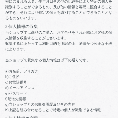
報に含まれる氏名、生年月日その他の記述等により特定の個人を
識別することができるもの、及び他の情報と容易に照合すること
ができ、それにより特定の個人を識別することができることとな
るものをいいます。
2.個人情報の収集
当ショップでは商品のご購入、お問合せをされた際にお客様の個
人情報を収集することがございます。
収集するにあたっては利用目的を明記の上、適法かつ公正な手段
によります。
当ショップで収集する個人情報は以下の通りです。
a)お名前、フリガナ
b)ご住所
c)お電話番号
d)メールアドレス
e)パスワード
f)配送先情報
g)当ショップとのお取引履歴及びその内容
h)上記を組み合わせることで特定の個人が識別できる情報