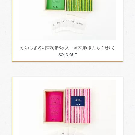
かゆらぎ名刺香桐箱6ヶ入 金木犀(きんもくせい)
SOLD OUT