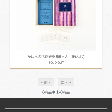
かゆらぎ名刺香桐箱6ヶ入 藤(ふじ)
SOLD OUT
« 前へ
次へ »
8
1-8
商品中
商品