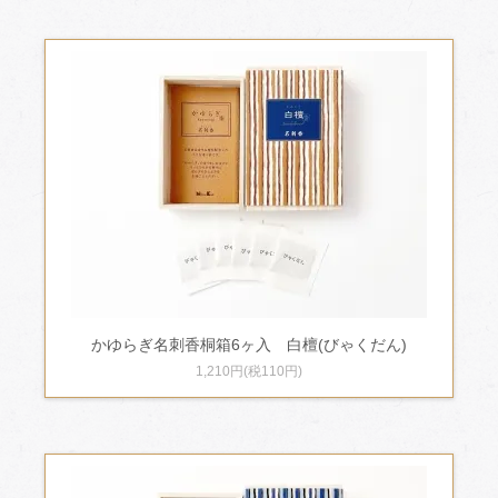
かゆらぎ名刺香桐箱6ヶ入 白檀(びゃくだん)
1,210円(税110円)