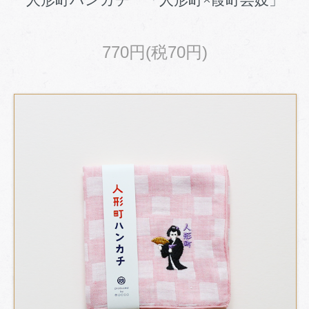
人形町ハンカチ 「人形町×葭町芸妓」
770円(税70円)