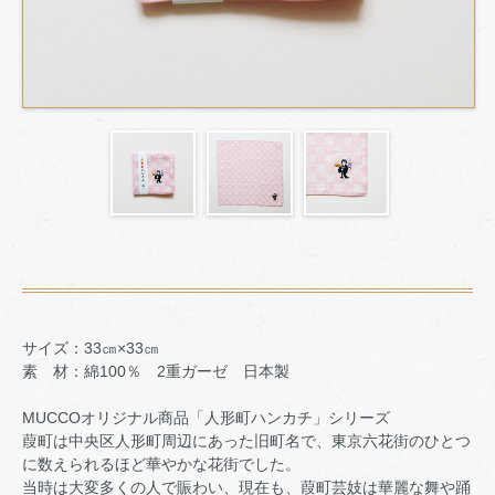
サイズ：33㎝×33㎝
素 材：綿100％ 2重ガーゼ 日本製
MUCCOオリジナル商品「人形町ハンカチ」シリーズ
葭町は中央区人形町周辺にあった旧町名で、東京六花街のひとつ
に数えられるほど華やかな花街でした。
当時は大変多くの人で賑わい、現在も、葭町芸妓は華麗な舞や踊