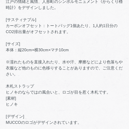
江戸の情緒と風情、人形町のシンボルモニュメント《からくり櫓
時計》をデザインしました。
[サスティナブル]
カーボンオフセット：トートバッグ1個あたり、1人約1日分の
CO2排出量がオフセットされます。
[サイズ]
本体：縦20cm×横30cm×マチ10cm
※濡れたものを直接入れたり、水や汗、摩擦などにより色落ちや
衣服など他のものに色移りすることがありますので、ご注意くだ
さい。
木札ストラップ
ヒノキのならではの風合いと、ロゴが目を惹く木札です。
[素材]
ヒノキ
[デザイン]
MUCCOのロゴがデザインされています。