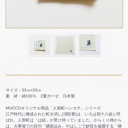
サイズ：33㎝×33㎝
素 材：綿100％ 2重ガーゼ 日本製
MUCCOオリジナル商品「人形町ハンカチ」シリーズ
江戸時代に構成された町火消し(消防署)は、いろは四十八組と呼
ばれ、人形町は「は組」が受け持っていました。からくり櫓から
は、火事場での目印「纏振込み」やはしごで妙技を披露する「梯