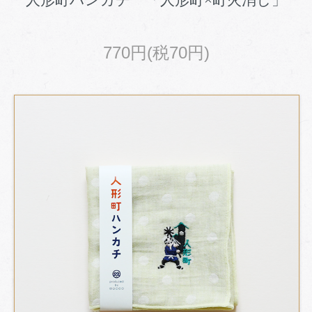
人形町ハンカチ 「人形町×町火消し」
770円(税70円)