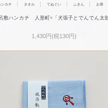
ハンカチ
タオル
てぬぐい
ふきん
お香
呂敷ハンカチ 人形町×「犬張子とでんでん太
1,430円(税130円)