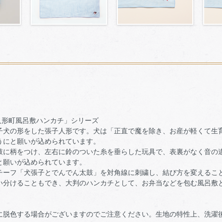
ル商品「人形町風呂敷ハンカチ」シリーズ
子犬の形をした張子人形です。犬は「正直で魔を除き、お産が軽くて生
うにと願いが込められています。
鼓に柄をつけ、左右に鈴のついた糸を垂らした玩具で、表裏がなく音の
と願いが込められています。
チーフ「犬張子とでんでん太鼓」を対角線に刺繍し、結び方を変えるこ
い分けることもでき、大判のハンカチとして、お弁当などを包む風呂敷
に脱色する場合がございますのでご注意ください。生地の特性上、洗濯