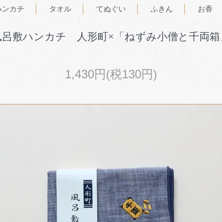
ハンカチ
タオル
てぬぐい
ふきん
お香
風呂敷ハンカチ 人形町×「ねずみ小僧と千両箱
1,430円(税130円)