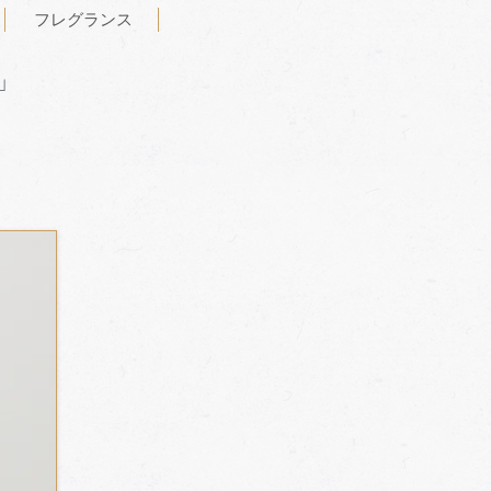
フレグランス
」