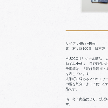
サイズ：48㎝×48㎝
素 材：綿100％ 日本製
MUCCOオリジナル商品「
ねずみ小僧は、江戸時代の
千両箱は、「朝は魚河岸・
を表しています。
人形町に縁ある２つのモチ
の柄を気分によって使い分
品です。
備 考：商品により、洗濯
す。