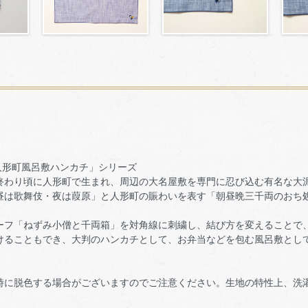
人形町風呂敷ハンカチ」シリーズ
終わり頃に人形町で生まれ、周辺の大名屋敷を専門に忍び込む有名な大
昼は歌舞伎・夜は葭原」と人形町の賑わいを表す「朝昼晩三千両のおち
ーフ「ねずみ小僧と千両箱」を対角線に刺繍し、結び方を変えることで
けることもでき、大判のハンカチとして、お弁当などを包む風呂敷とし
時に脱色する場合がございますのでご注意ください。生地の特性上、洗